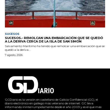
SUCESOS
SUCESOS.- REMOLCAN UNA EMBARCACIÓN QUE SE QUEDÓ
A LA DERIVA CERCA DE LA ISLA DE SAN SIMÓN
Salvamento Marítimo ha tenido que remolcar una embarcación que se
quedó a la deriva...
7 agosto, 2026
GCDiario es la versión en castellano de Galicia Confidencial (GC), el
diario electrónico en gallego más veterano de internet. GC lleva
informando ininterrumpidamente desde el año 2003 y es el que más