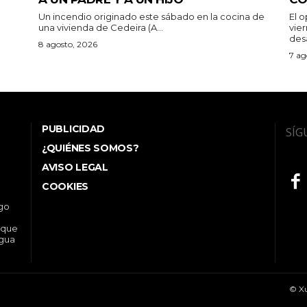
Un incendio originado este sábado en la cocina de
El 
una vivienda de Cedeira (A...
vie
des
8 agosto, 2026
7 ag
PUBLICIDAD
SÍG
¿QUIÉNES SOMOS?
AVISO LEGAL
COOKIES
ego
 que
ngua
© Xu