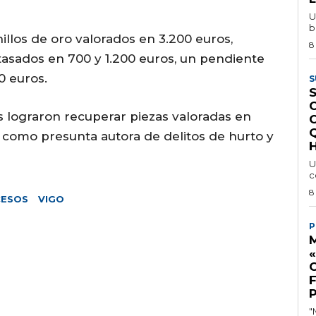
U
b
nillos de oro valorados en 3.200 euros,
8
sados en 700 y 1.200 euros, un pendiente
0 euros.
S
S
es lograron recuperar piezas valoradas en
r como presunta autora de delitos de hurto y
H
U
c
8
CESOS
VIGO
P
M
"