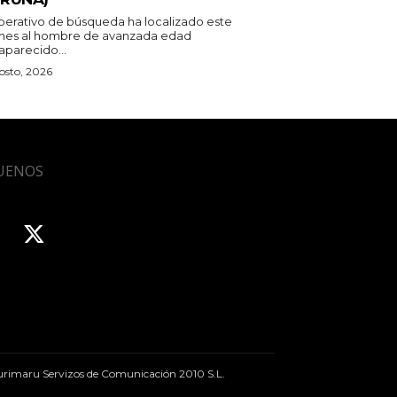
operativo de búsqueda ha localizado este
rnes al hombre de avanzada edad
aparecido...
osto, 2026
UENOS
rimaru Servizos de Comunicación 2010 S.L.