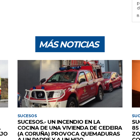
p
d
8
MÁS NOTICIAS
SUCESOS
SU
SUCESOS.- UN INCENDIO EN LA
SU
A
COCINA DE UNA VIVIENDA DE CEDEIRA
85
AJO
(A CORUÑA) PROVOCA QUEMADURAS
ZO
A UN PADRE Y A UN HIJO
CO