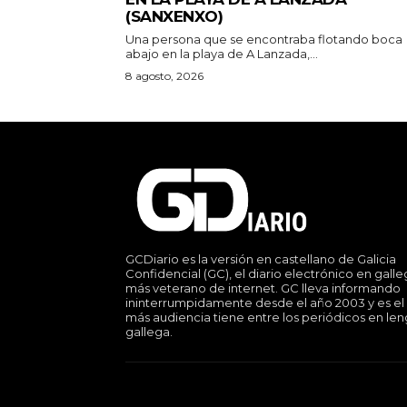
(SANXENXO)
Una persona que se encontraba flotando boca
abajo en la playa de A Lanzada,...
8 agosto, 2026
GCDiario es la versión en castellano de Galicia
Confidencial (GC), el diario electrónico en gall
más veterano de internet. GC lleva informando
ininterrumpidamente desde el año 2003 y es el
más audiencia tiene entre los periódicos en le
gallega.