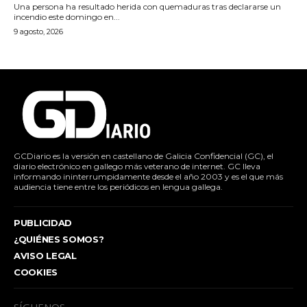
Una persona ha resultado herida con quemaduras tras declararse un
incendio este domingo en...
9 agosto, 2026
GCDiario es la versión en castellano de Galicia Confidencial (GC), el
diario electrónico en gallego más veterano de internet. GC lleva
informando ininterrumpidamente desde el año 2003 y es el que más
audiencia tiene entre los periódicos en lengua gallega.
PUBLICIDAD
¿QUIÉNES SOMOS?
AVISO LEGAL
COOKIES
SÍGUENOS