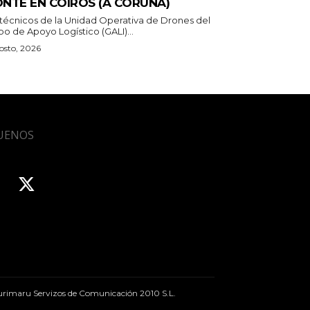
NTE EN COIRÓS (A CORUÑA)
 técnicos de la Unidad Operativa de Drones del
o de Apoyo Logístico (GALI)...
osto, 2026
UENOS
rimaru Servizos de Comunicación 2010 S.L.