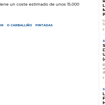
R
tiene un coste estimado de unos 15.000
L
G
OR
O CARBALLIÑO
PINTADAS
7
S
E
v
d
7
S