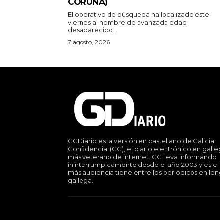
CORUÑA)
El operativo de búsqueda ha localizado este
viernes al hombre de avanzada edad
desaparecido...
7 agosto, 2026
GCDiario es la versión en castellano de Galicia
Confidencial (GC), el diario electrónico en gall
más veterano de internet. GC lleva informando
ininterrumpidamente desde el año 2003 y es el
más audiencia tiene entre los periódicos en le
gallega.