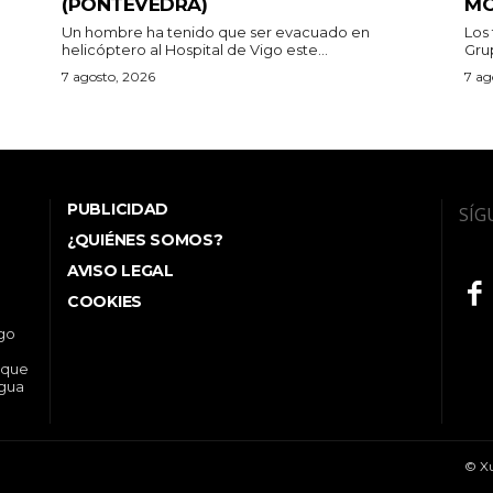
(PONTEVEDRA)
MO
Un hombre ha tenido que ser evacuado en
Los
helicóptero al Hospital de Vigo este...
Grup
7 agosto, 2026
7 ag
PUBLICIDAD
SÍG
¿QUIÉNES SOMOS?
AVISO LEGAL
COOKIES
ego
 que
ngua
© Xu