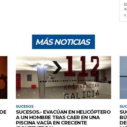
E
e
7
MÁS NOTICIAS
SUCESOS
SU
 DE
SUCESOS.- EVACÚAN EN HELICÓPTERO
SU
A UN HOMBRE TRAS CAER EN UNA
BÚ
PISCINA VACÍA EN CRECENTE
DE