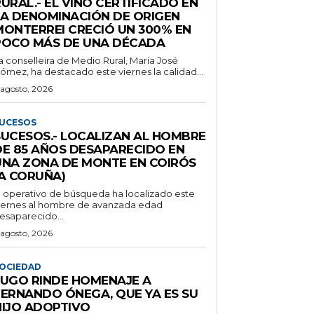
URAL.- EL VINO CERTIFICADO EN
LA DENOMINACIÓN DE ORIGEN
MONTERREI CRECIÓ UN 300% EN
POCO MÁS DE UNA DÉCADA
a conselleira de Medio Rural, María José
ómez, ha destacado este viernes la calidad...
 agosto, 2026
UCESOS
SUCESOS.- LOCALIZAN AL HOMBRE
DE 85 AÑOS DESAPARECIDO EN
UNA ZONA DE MONTE EN COIRÓS
(A CORUÑA)
l operativo de búsqueda ha localizado este
iernes al hombre de avanzada edad
esaparecido...
 agosto, 2026
OCIEDAD
LUGO RINDE HOMENAJE A
FERNANDO ÓNEGA, QUE YA ES SU
HIJO ADOPTIVO