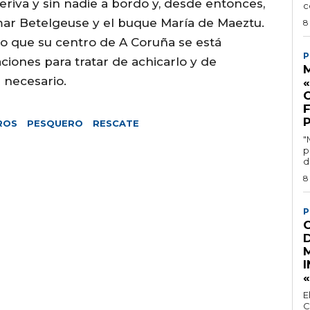
eriva y sin nadie a bordo y, desde entonces,
c
mar Betelgeuse y el buque María de Maeztu.
8
o que su centro de A Coruña se está
P
iones para tratar de achicarlo y de
M
 necesario.
ROS
PESQUERO
RESCATE
"
p
d
8
P
I
E
C