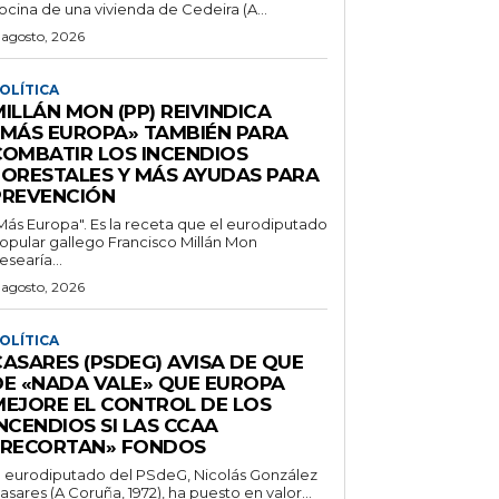
ocina de una vivienda de Cedeira (A...
 agosto, 2026
OLÍTICA
ILLÁN MON (PP) REIVINDICA
«MÁS EUROPA» TAMBIÉN PARA
COMBATIR LOS INCENDIOS
FORESTALES Y MÁS AYUDAS PARA
PREVENCIÓN
Más Europa". Es la receta que el eurodiputado
opular gallego Francisco Millán Mon
esearía...
 agosto, 2026
OLÍTICA
CASARES (PSDEG) AVISA DE QUE
DE «NADA VALE» QUE EUROPA
MEJORE EL CONTROL DE LOS
NCENDIOS SI LAS CCAA
«RECORTAN» FONDOS
l eurodiputado del PSdeG, Nicolás González
asares (A Coruña, 1972), ha puesto en valor...