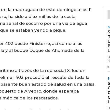
en la madrugada de este domingo a los 11
o, ha sido a diez millas de la costa
na señal de socorro por una vía de agua
S
 que se estaban yendo a pique.
r 402 desde Finisterre, así como a las
aula y al buque Duque de Ahumada de la
U
b
8
timo a través de la red social X, fue en
Helimer 402 procedió al rescate de toda la
S
S
aparente buen estado de salud en una balsa.
eropuerto de Alvedro, donde esperaba
ón médica de los rescatados.
H
U