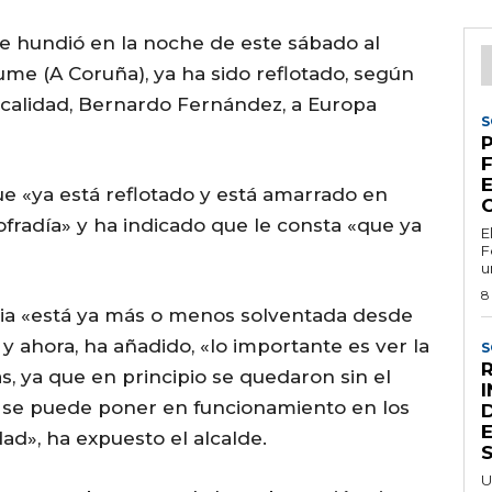
 se hundió en la noche de este sábado al
e (A Coruña), ya ha sido reflotado, según
ocalidad, Bernardo Fernández, a Europa
S
P
E
ue «ya está reflotado y está amarrado en
fradía» y ha indicado que le consta «que ya
E
F
u
8
ncia «está ya más o menos solventada desde
y ahora, ha añadido, «lo importante es ver la
S
R
s, ya que en principio se quedaron sin el
o se puede poner en funcionamiento en los
dad», ha expuesto el alcalde.
U