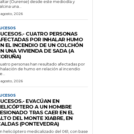
altar (Ourense) desde este mediodía y
alcina una...
 agosto, 2026
UCESOS
SUCESOS.- CUATRO PERSONAS
AFECTADAS POR INHALAR HUMO
EN EL INCENDIO DE UN COLCHÓN
N UNA VIVIENDA DE SADA (A
CORUÑA)
uatro personas han resultado afectadas por
nhalación de humo en relación al incendio
e...
 agosto, 2026
UCESOS
SUCESOS.- EVACÚAN EN
HELICÓPTERO A UN HOMBRE
LESIONADO TRAS CAER EN EL
ALTO DEL MONTE XIABRE, EN
CALDAS (PONTEVEDRA)
n helicóptero medicalizado del 061, con base