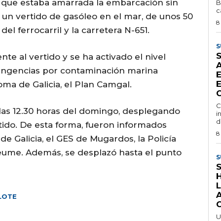
a que estaba amarrada la embarcación sin
B
c
ó un vertido de gasóleo en el mar, de unos 50
8
el ferrocarril y la carretera N-651.
S
nte al vertido y se ha activado el nivel
ntingencias por contaminación marina
E
ma de Galicia, el Plan Camgal.
C
re las 12.30 horas del domingo, desplegando
i
d
rtido. De esta forma, fueron informados
8
e Galicia, el GES de Mugardos, la Policía
deume. Además, se desplazó hasta el punto
S
LOTE
U