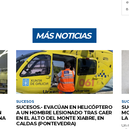
e
8
MÁS NOTICIAS
SUCESOS
SU
SUCESOS.- EVACÚAN EN HELICÓPTERO
SU
N
A UN HOMBRE LESIONADO TRAS CAER
MO
NA
EN EL ALTO DEL MONTE XIABRE, EN
LA
CALDAS (PONTEVEDRA)
Un m