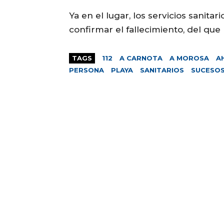
Ya en el lugar, los servicios sanit
confirmar el fallecimiento, del qu
TAGS
112
A CARNOTA
A MOROSA
A
PERSONA
PLAYA
SANITARIOS
SUCESO