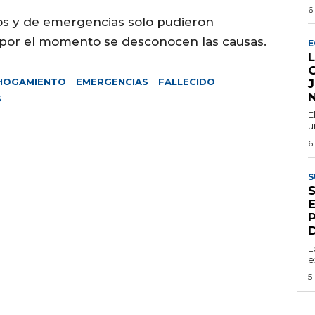
6
arios y de emergencias solo pudieron
e por el momento se desconocen las causas.
E
HOGAMIENTO
EMERGENCIAS
FALLECIDO
S
E
u
6
S
S
D
L
e
5