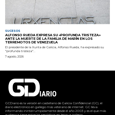
SUCESOS
ALFONSO RUEDA EXPRESA SU «PROFUNDA TRISTEZA»
ANTE LA MUERTE DE LA FAMILIA DE MARÍN EN LOS
TERREMOTOS DE VENEZUELA
El presidente de la Xunta de Galicia, Alfonso Rueda, ha expresado su
"profunda tristeza"...
7 agosto, 2026
GCDiario es la versión en castellano de Galicia Confidencial (GC), el
diario electrónico en gallego más veterano de internet. GC lleva
informando ininterrumpidamente desde el año 2003 y es el que más
audiencia tiene entre los periódicos en lengua gallega.