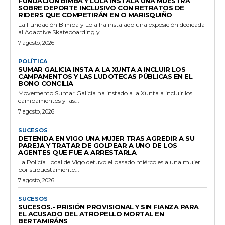
FUNDACIÓN BIMBA Y LOLA INSTALA UNA MUESTRA
SOBRE DEPORTE INCLUSIVO CON RETRATOS DE
RIDERS QUE COMPETIRÁN EN O MARISQUIÑO
La Fundación Bimba y Lola ha instalado una exposición dedicada
al Adaptive Skateboarding y...
7 agosto, 2026
POLÍTICA
SUMAR GALICIA INSTA A LA XUNTA A INCLUIR LOS
CAMPAMENTOS Y LAS LUDOTECAS PÚBLICAS EN EL
BONO CONCILIA
Movemento Sumar Galicia ha instado a la Xunta a incluir los
campamentos y las...
7 agosto, 2026
SUCESOS
DETENIDA EN VIGO UNA MUJER TRAS AGREDIR A SU
PAREJA Y TRATAR DE GOLPEAR A UNO DE LOS
AGENTES QUE FUE A ARRESTARLA
La Policía Local de Vigo detuvo el pasado miércoles a una mujer
por supuestamente...
7 agosto, 2026
SUCESOS
SUCESOS.- PRISIÓN PROVISIONAL Y SIN FIANZA PARA
EL ACUSADO DEL ATROPELLO MORTAL EN
BERTAMIRÁNS