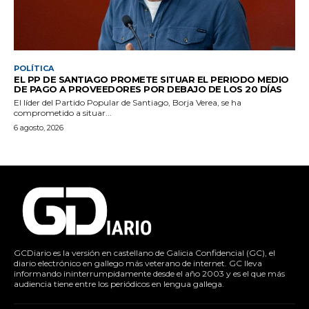
POLÍTICA
EL PP DE SANTIAGO PROMETE SITUAR EL PERIODO MEDIO
DE PAGO A PROVEEDORES POR DEBAJO DE LOS 20 DÍAS
El líder del Partido Popular de Santiago, Borja Verea, se ha
comprometido a situar...
6 agosto, 2026
GCDiario es la versión en castellano de Galicia Confidencial (GC), el
diario electrónico en gallego más veterano de internet. GC lleva
informando ininterrumpidamente desde el año 2003 y es el que más
audiencia tiene entre los periódicos en lengua gallega.