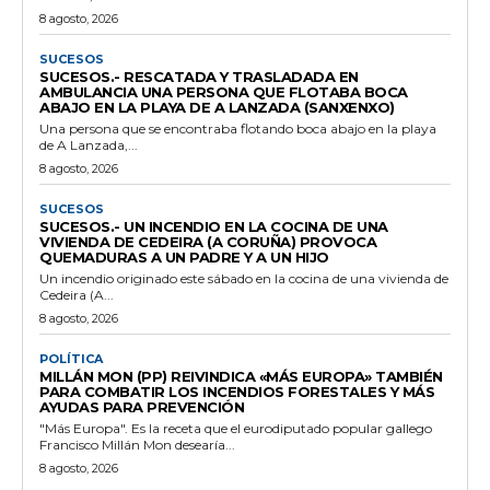
8 agosto, 2026
SUCESOS
SUCESOS.- RESCATADA Y TRASLADADA EN
AMBULANCIA UNA PERSONA QUE FLOTABA BOCA
ABAJO EN LA PLAYA DE A LANZADA (SANXENXO)
Una persona que se encontraba flotando boca abajo en la playa
de A Lanzada,...
8 agosto, 2026
SUCESOS
SUCESOS.- UN INCENDIO EN LA COCINA DE UNA
VIVIENDA DE CEDEIRA (A CORUÑA) PROVOCA
QUEMADURAS A UN PADRE Y A UN HIJO
Un incendio originado este sábado en la cocina de una vivienda de
Cedeira (A...
8 agosto, 2026
POLÍTICA
MILLÁN MON (PP) REIVINDICA «MÁS EUROPA» TAMBIÉN
PARA COMBATIR LOS INCENDIOS FORESTALES Y MÁS
AYUDAS PARA PREVENCIÓN
"Más Europa". Es la receta que el eurodiputado popular gallego
Francisco Millán Mon desearía...
8 agosto, 2026