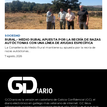
SOCIEDAD
RURAL.- MEDIO RURAL APUESTA POR LA RECRÍA DE RAZAS
AUTÓCTONAS CON UNA LÍNEA DE AYUDAS ESPECÍFICA
La Consellería do Medio Rural mantiene su apuesta por la recría de
razas autóctonas...
7 agosto, 2026
GCDiario es la versión en castellano de Galicia Confidencial (GC), el
diario electrónico en gallego más veterano de internet. GC lleva
informando ininterrumpidamente desde el año 2003 y es el que más