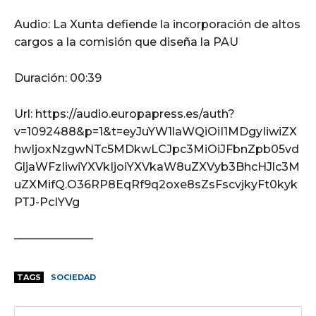
Audio: La Xunta defiende la incorporación de altos
cargos a la comisión que diseña la PAU
Duración: 00:39
Url: https://audio.europapress.es/auth?
v=1092488&p=1&t=eyJuYW1laWQiOiI1MDgyIiwiZX
hwIjoxNzgwNTc5MDkwLCJpc3MiOiJFbnZpb05vd
GljaWFzIiwiYXVkIjoiYXVkaW8uZXVyb3BhcHJlc3M
uZXMifQ.O36RP8EqRf9q2oxe8sZsFscvjkyFt0kyk
PTJ-PcIYVg
———————
TAGS
SOCIEDAD