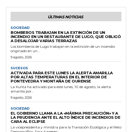
ÚLTIMAS NOTICIAS
SOCIEDAD
BOMBEROS TRABAJAN EN LA EXTINCIÓN DE UN
INCENDIO EN UN RESTAURANTE DE LUGO, QUE OBLIGÓ
A DESALOJAR VARIAS TERRAZAS
Los bomberos de Lugo trabajan en la extinción de un incendio
originado en un...
9 agosto, 2026
SUCESOS
ACTIVADA PARA ESTE LUNES LA ALERTA AMARILLA
POR ALTAS TEMPERATURAS EN EL INTERIOR DE
PONTEVEDRA Y MONTAÑA DE OURENSE
La Xunta ha activado para este lunes, 10 de agosto, la alerta
amarilla por...
9 agosto, 2026
SOCIEDAD
EL GOBIERNO LLAMA A LA «MÁXIMA PRECAUCIÓN» Y A
LA PRUDENCIA ANTE EL ALTO ÍNDICE DE INCENDIOS DE
CARA AL ECLIPSE
La vicepresidenta y ministra para la Transición Ecológica y el Reto
Demográfico, Sara Aagesen,...