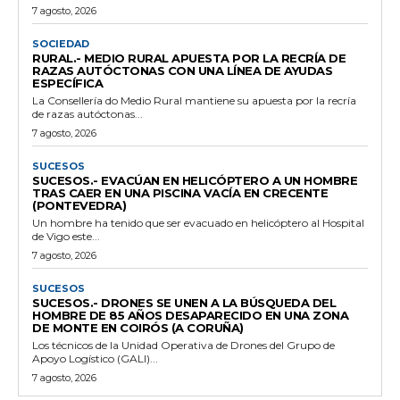
7 agosto, 2026
SOCIEDAD
RURAL.- MEDIO RURAL APUESTA POR LA RECRÍA DE
RAZAS AUTÓCTONAS CON UNA LÍNEA DE AYUDAS
ESPECÍFICA
La Consellería do Medio Rural mantiene su apuesta por la recría
de razas autóctonas...
7 agosto, 2026
SUCESOS
SUCESOS.- EVACÚAN EN HELICÓPTERO A UN HOMBRE
TRAS CAER EN UNA PISCINA VACÍA EN CRECENTE
(PONTEVEDRA)
Un hombre ha tenido que ser evacuado en helicóptero al Hospital
de Vigo este...
7 agosto, 2026
SUCESOS
SUCESOS.- DRONES SE UNEN A LA BÚSQUEDA DEL
HOMBRE DE 85 AÑOS DESAPARECIDO EN UNA ZONA
DE MONTE EN COIRÓS (A CORUÑA)
Los técnicos de la Unidad Operativa de Drones del Grupo de
Apoyo Logístico (GALI)...
7 agosto, 2026