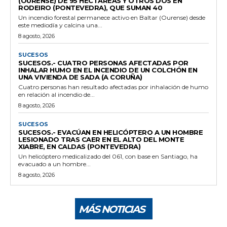
(OURENSE) DE 95 HECTÁREAS Y OTROS DOS EN
RODEIRO (PONTEVEDRA), QUE SUMAN 40
Un incendio forestal permanece activo en Baltar (Ourense) desde
este mediodía y calcina una...
8 agosto, 2026
SUCESOS
SUCESOS.- CUATRO PERSONAS AFECTADAS POR
INHALAR HUMO EN EL INCENDIO DE UN COLCHÓN EN
UNA VIVIENDA DE SADA (A CORUÑA)
Cuatro personas han resultado afectadas por inhalación de humo
en relación al incendio de...
8 agosto, 2026
SUCESOS
SUCESOS.- EVACÚAN EN HELICÓPTERO A UN HOMBRE
LESIONADO TRAS CAER EN EL ALTO DEL MONTE
XIABRE, EN CALDAS (PONTEVEDRA)
Un helicóptero medicalizado del 061, con base en Santiago, ha
evacuado a un hombre...
8 agosto, 2026
MÁS NOTICIAS