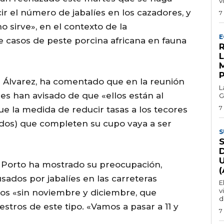
v
ir el número de jabalíes en los cazadores, y
7
 sirve», en el contexto de la
E
 casos de peste porcina africana en fauna
R
s Álvarez, ha comentado que en la reunión
L
es han avisado de que «ellos están al
G
7
ue la medida de reducir tasas a los tecores
dos) que completen su cupo vaya a ser
S
x Porto ha mostrado su preocupación,
sados por jabalíes en las carreteras
E
v
rios «sin noviembre y diciembre, que
d
stros de este tipo. «Vamos a pasar a 11 y
7