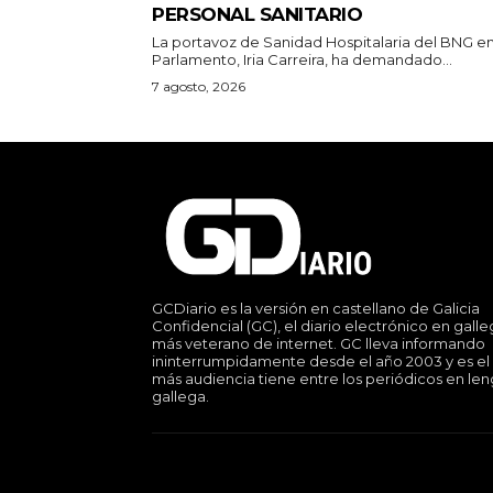
PERSONAL SANITARIO
La portavoz de Sanidad Hospitalaria del BNG en
Parlamento, Iria Carreira, ha demandado...
7 agosto, 2026
GCDiario es la versión en castellano de Galicia
Confidencial (GC), el diario electrónico en gall
más veterano de internet. GC lleva informando
ininterrumpidamente desde el año 2003 y es el
más audiencia tiene entre los periódicos en le
gallega.