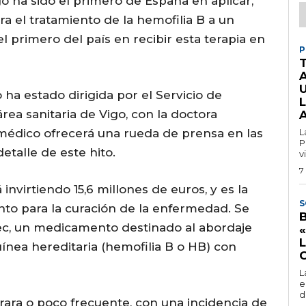
o ha sido el primero de España en aplicar,
ra el tratamiento de la hemofilia B a un
l primero del país en recibir esta terapia en
P
ha estado dirigida por el Servicio de
ea sanitaria de Vigo, con la doctora
 médico ofrecerá una rueda de prensa en las
L
P
etalle de este hito.
v
7
 invirtiendo 15,6 millones de euros, y es la
S
nto para la curación de la enfermedad. Se
ec, un medicamento destinado al abordaje
L
ínea hereditaria (hemofilia B o HB) con
L
e
d
ara o poco frecuente, con una incidencia de