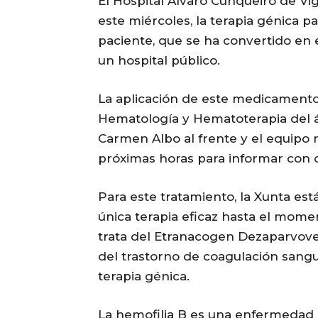
El Hospital Álvaro Cunqueiro de Vig
este miércoles, la terapia génica pa
paciente, que se ha convertido en e
un hospital público.
La aplicación de este medicamento 
Hematología y Hematoterapia del ár
Carmen Albo al frente y el equipo
próximas horas para informar con d
Para este tratamiento, la Xunta está
única terapia eficaz hasta el mome
trata del Etranacogen Dezaparvov
del trastorno de coagulación sangu
terapia génica.
La hemofilia B es una enfermedad r