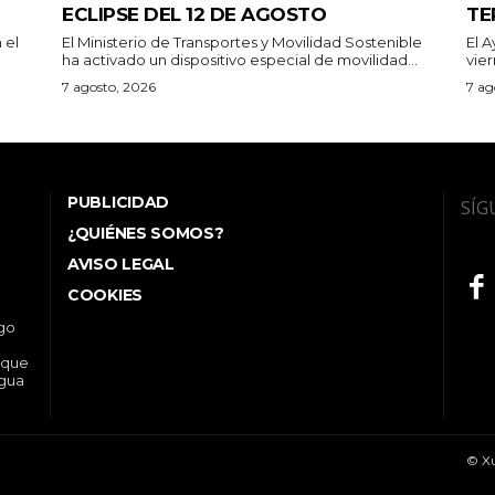
ECLIPSE DEL 12 DE AGOSTO
TE
 el
El Ministerio de Transportes y Movilidad Sostenible
El 
ha activado un dispositivo especial de movilidad...
vier
7 agosto, 2026
7 ag
PUBLICIDAD
SÍG
¿QUIÉNES SOMOS?
AVISO LEGAL
COOKIES
ego
 que
ngua
© Xu