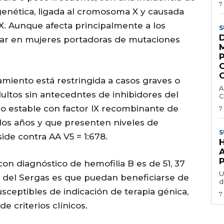
7
genética, ligada al cromosoma X y causada
 IX. Aunque afecta principalmente a los
S
ar en mujeres portadoras de mutaciones
G
tamiento está restringida a casos graves o
A
ultos sin antecedntes de inhibidores del
C
ico estable con factor IX recombinante de
7
dos años y que presenten niveles de
S
ide contra AA V5 = 1:678.
on diagnóstico de hemofilia B es de 51, 37
U
n del Sergas es que puedan beneficiarse de
d
usceptibles de indicación de terapia génica,
7
 criterios clínicos.