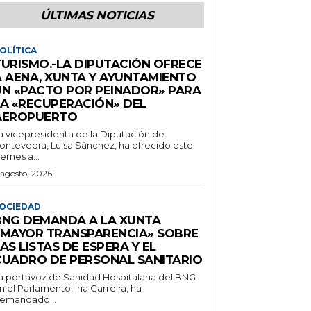
ÚLTIMAS NOTICIAS
OLÍTICA
TURISMO.-LA DIPUTACIÓN OFRECE
A AENA, XUNTA Y AYUNTAMIENTO
UN «PACTO POR PEINADOR» PARA
LA «RECUPERACIÓN» DEL
AEROPUERTO
a vicepresidenta de la Diputación de
ontevedra, Luisa Sánchez, ha ofrecido este
iernes a...
 agosto, 2026
OCIEDAD
BNG DEMANDA A LA XUNTA
«MAYOR TRANSPARENCIA» SOBRE
AS LISTAS DE ESPERA Y EL
CUADRO DE PERSONAL SANITARIO
a portavoz de Sanidad Hospitalaria del BNG
n el Parlamento, Iria Carreira, ha
emandado...