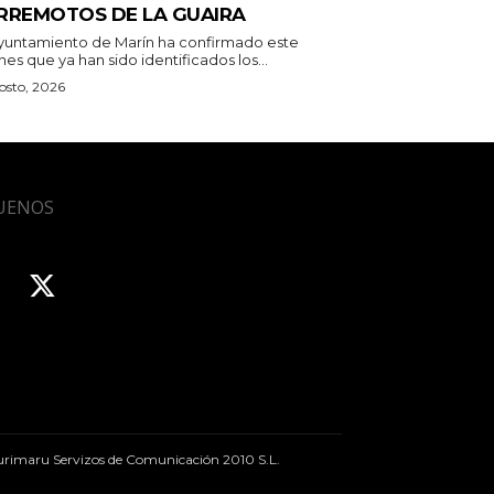
RREMOTOS DE LA GUAIRA
Ayuntamiento de Marín ha confirmado este
nes que ya han sido identificados los...
osto, 2026
UENOS
rimaru Servizos de Comunicación 2010 S.L.