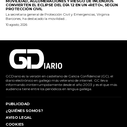
MOVILIDAD, AGLOMERACIONES Y RIESGO DE INCENDIOS
CONVIERTEN EL ECLIPSE DEL DÍA 12 EN UN «RETO», SEGÚN
PROTECCIÓN CIVIL
La secretaria general de Protección Civil y Emergencias, Virginia
Barcones, ha destacado la movilidad...
10 agosto, 2026
GCDiario es la versión en castellano de Galicia Confidencial (GC), el
diario electrónico en gallego más veterano de internet. GC lleva
informando ininterrumpidamente desde el año 2003 y es el que más
audiencia tiene entre los periódicos en lengua gallega.
PUBLICIDAD
¿QUIÉNES SOMOS?
AVISO LEGAL
COOKIES