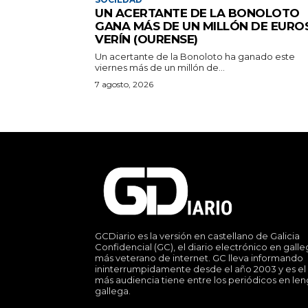
UN ACERTANTE DE LA BONOLOTO
GANA MÁS DE UN MILLÓN DE EURO
VERÍN (OURENSE)
Un acertante de la Bonoloto ha ganado este
viernes más de un millón de...
7 agosto, 2026
GCDiario es la versión en castellano de Galicia
Confidencial (GC), el diario electrónico en gall
más veterano de internet. GC lleva informando
ininterrumpidamente desde el año 2003 y es el
más audiencia tiene entre los periódicos en le
gallega.