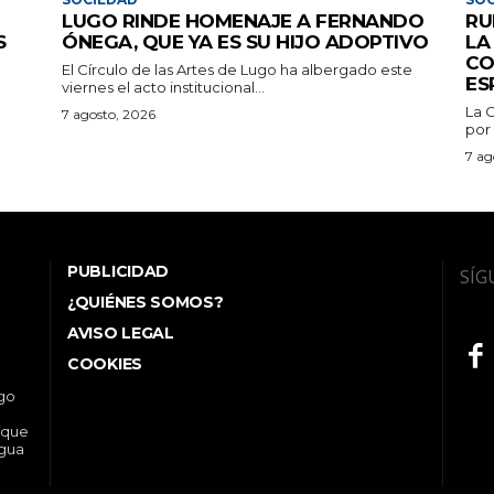
LUGO RINDE HOMENAJE A FERNANDO
RU
S
ÓNEGA, QUE YA ES SU HIJO ADOPTIVO
LA
CO
El Círculo de las Artes de Lugo ha albergado este
ES
viernes el acto institucional...
La 
7 agosto, 2026
por 
7 ag
PUBLICIDAD
SÍG
¿QUIÉNES SOMOS?
AVISO LEGAL
COOKIES
ego
 que
ngua