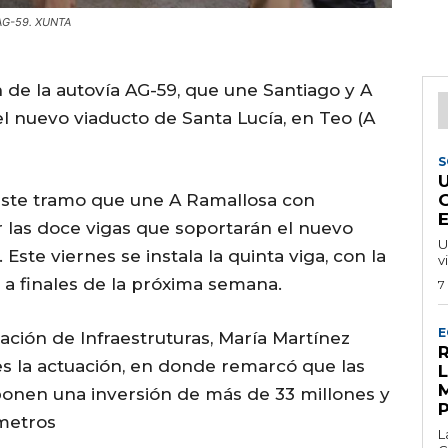
a AG-59. XUNTA
 de la autovía AG-59, que une Santiago y A
del nuevo viaducto de Santa Lucía, en Teo (A
S
 este tramo que une A Ramallosa con
r las doce vigas que soportarán el nuevo
U
te viernes se instala la quinta viga, con la
v
 a finales de la próxima semana.
7
E
cación de Infraestruturas, María Martínez
R
es la actuación, en donde remarcó que las
ponen una inversión de más de 33 millones y
ómetros
L