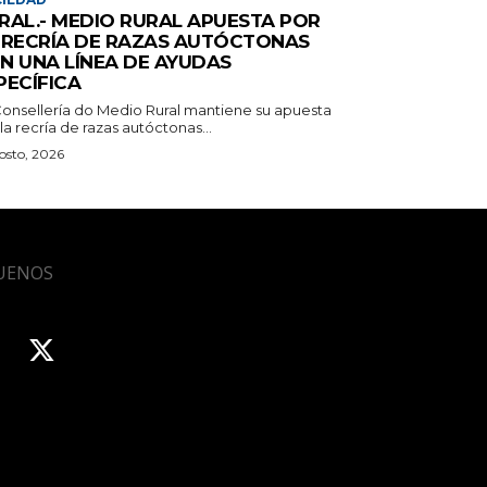
RAL.- MEDIO RURAL APUESTA POR
 RECRÍA DE RAZAS AUTÓCTONAS
N UNA LÍNEA DE AYUDAS
PECÍFICA
Consellería do Medio Rural mantiene su apuesta
la recría de razas autóctonas...
osto, 2026
UENOS