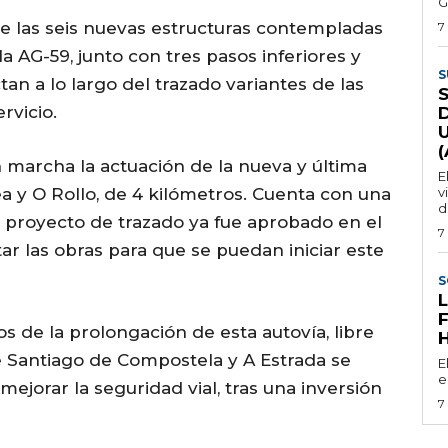
G
de las seis nuevas estructuras contempladas
7
 AG-59, junto con tres pasos inferiores y
S
an a lo largo del trazado variantes de las
rvicio.
n marcha la actuación de la nueva y última
E
ea y O Rollo, de 4 kilómetros. Cuenta con una
v
d
l proyecto de trazado ya fue aprobado en el
7
tar las obras para que se puedan iniciar este
S
os de la prolongación de esta autovía, libre
re Santiago de Compostela y A Estrada se
E
e
ejorar la seguridad vial, tras una inversión
7