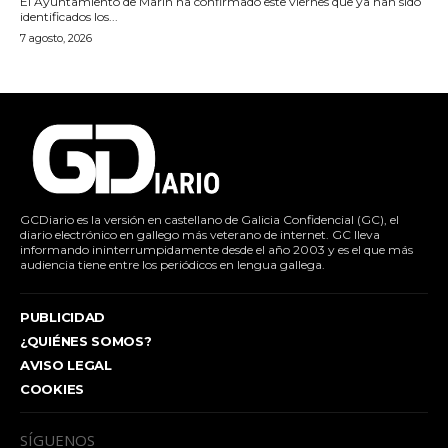
El Ayuntamiento de Marín ha confirmado este viernes que ya han sido
identificados los...
7 agosto, 2026
GCDiario es la versión en castellano de Galicia Confidencial (GC), el
diario electrónico en gallego más veterano de internet. GC lleva
informando ininterrumpidamente desde el año 2003 y es el que más
audiencia tiene entre los periódicos en lengua gallega.
PUBLICIDAD
¿QUIÉNES SOMOS?
AVISO LEGAL
COOKIES
SÍGUENOS