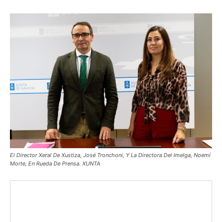
El Director Xeral De Xustiza, José Tronchoni, Y La Directora Del Imelga, Noemí
Morte, En Rueda De Prensa. XUNTA