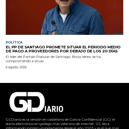
POLÍTICA
EL PP DE SANTIAGO PROMETE SITUAR EL PERIODO MEDIO
DE PAGO A PROVEEDORES POR DEBAJO DE LOS 20 DÍAS
El líder del Partido Popular de Santiago, Borja Verea, se ha
comprometido a situar...
6 agosto, 2026
GCDiario es la versión en castellano de Galicia Confidencial (GC), el
diario electrónico en gallego más veterano de internet. GC lleva
informando ininterrumpidamente desde el año 2003 y es el que más