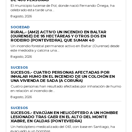
El municipio lucense de Pol, donde nació Fernando Ónega, ha
celebrado esta tarde una...
8 agosto, 2026
SOCIEDAD
RURAL.- (AM2) ACTIVO UN INCENDIO EN BALTAR
(OURENSE) DE 95 HECTÁREAS Y OTROS DOS EN
RODEIRO (PONTEVEDRA), QUE SUMAN 40
Un incendio forestal permanece activo en Baltar (Ourense) desde
este mediodía y calcina una...
8 agosto, 2026
SUCESOS
SUCESOS.- CUATRO PERSONAS AFECTADAS POR
INHALAR HUMO EN EL INCENDIO DE UN COLCHÓN EN
UNA VIVIENDA DE SADA (A CORUÑA)
Cuatro personas han resultado afectadas por inhalación de humo
en relación al incendio de...
8 agosto, 2026
SUCESOS
SUCESOS.- EVACÚAN EN HELICÓPTERO A UN HOMBRE
LESIONADO TRAS CAER EN EL ALTO DEL MONTE
XIABRE, EN CALDAS (PONTEVEDRA)
Un helicóptero medicalizado del 061, con base en Santiago, ha
evacuado a un hombre...