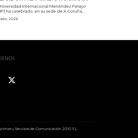
Universidad Internacional Menéndez Pelayo
P) ha celebrado, en su sede de A Coruña,...
osto, 2026
UENOS
rimaru Servizos de Comunicación 2010 S.L.