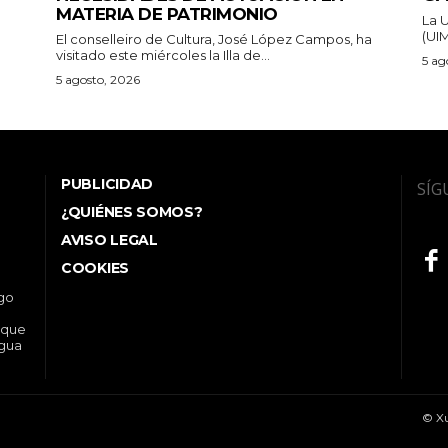
MATERIA DE PATRIMONIO
La 
(UIM
El conselleiro de Cultura, José López Campos, ha
visitado este miércoles la Illa de...
5 ag
5 agosto, 2026
PUBLICIDAD
SÍG
¿QUIÉNES SOMOS?
AVISO LEGAL
COOKIES
ego
 que
ngua
© Xu