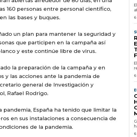
arán abiertas alrededor de 80 días, en una
E
s 160 personas entre personal científico,
a
 en las bases y buques.
6
S
ñado un plan para mantener la seguridad y
rsonas que participen en la campaña así
E
T
anco y este continúe libre de virus.
E
nado la preparación de la campaña y en
r
os y las acciones ante la pandemia de
6
ecretario general de Investigación y
E
l, Rafael Rodrigo.
G
 pandemia, España ha tenido que limitar la
eros en sus instalaciones a consecuencia de
G
h
condiciones de la pandemia.
6