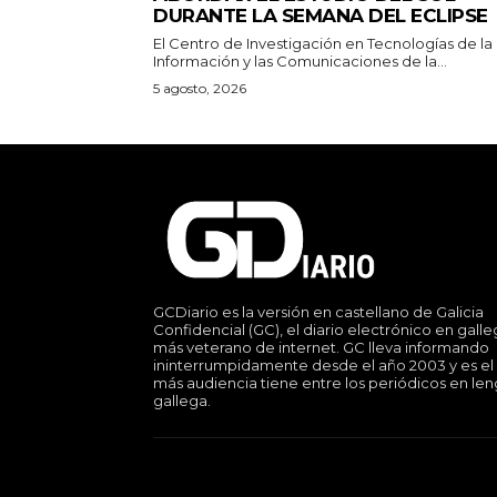
DURANTE LA SEMANA DEL ECLIPSE
El Centro de Investigación en Tecnologías de la
Información y las Comunicaciones de la...
5 agosto, 2026
GCDiario es la versión en castellano de Galicia
Confidencial (GC), el diario electrónico en gall
más veterano de internet. GC lleva informando
ininterrumpidamente desde el año 2003 y es el
más audiencia tiene entre los periódicos en le
gallega.