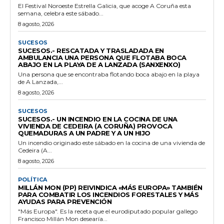
El Festival Noroeste Estrella Galicia, que acoge A Coruña esta
semana, celebra este sábado...
8 agosto, 2026
SUCESOS
SUCESOS.- RESCATADA Y TRASLADADA EN
AMBULANCIA UNA PERSONA QUE FLOTABA BOCA
ABAJO EN LA PLAYA DE A LANZADA (SANXENXO)
Una persona que se encontraba flotando boca abajo en la playa
de A Lanzada,...
8 agosto, 2026
SUCESOS
SUCESOS.- UN INCENDIO EN LA COCINA DE UNA
VIVIENDA DE CEDEIRA (A CORUÑA) PROVOCA
QUEMADURAS A UN PADRE Y A UN HIJO
Un incendio originado este sábado en la cocina de una vivienda de
Cedeira (A...
8 agosto, 2026
POLÍTICA
MILLÁN MON (PP) REIVINDICA «MÁS EUROPA» TAMBIÉN
PARA COMBATIR LOS INCENDIOS FORESTALES Y MÁS
AYUDAS PARA PREVENCIÓN
"Más Europa". Es la receta que el eurodiputado popular gallego
Francisco Millán Mon desearía...