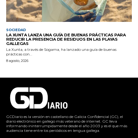
SOCIEDAD
LA XUNTA LANZA UNA GUÍA DE BUENAS PRÁCTICAS PARA
REDUCIR LA PRESENCIA DE RESIDUOS EN LAS PLAYAS
GALLEGAS
La Xunta, a través de Sogama, ha lanzado una guía de buenas
prácticas con...
8 agosto, 2026
GCDiario es la versión en castellano de Galicia Confidencial (GC), el
diario electrónico en gallego más veterano de internet. GC lleva
informando ininterrumpidamente desde el año 2003 y es el que más
audiencia tiene entre los periódicos en lengua gallega.