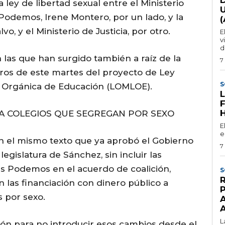
ley de libertad sexual entre el Ministerio
Podemos, Irene Montero, por un lado, y la
, y el Ministerio de Justicia, por otro.
E
v
d
 las que han surgido también a raíz de la
7
tros de este martes del proyecto de Ley
S
y Orgánica de Educación (LOMLOE).
A COLEGIOS QUE SEGREGAN POR SEXO
E
e
n el mismo texto que ya aprobó el Gobierno
7
legislatura de Sánchez, sin incluir las
s Podemos en el acuerdo de coalición,
S
las financiación con dinero público a
 por sexo.
L
n para no introducir esos cambios desde el