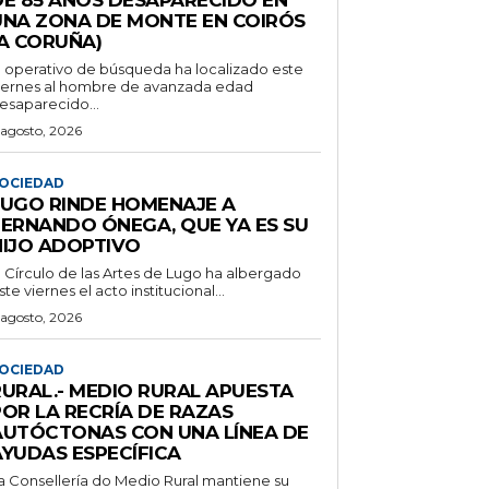
UNA ZONA DE MONTE EN COIRÓS
(A CORUÑA)
l operativo de búsqueda ha localizado este
iernes al hombre de avanzada edad
esaparecido...
 agosto, 2026
OCIEDAD
LUGO RINDE HOMENAJE A
FERNANDO ÓNEGA, QUE YA ES SU
HIJO ADOPTIVO
l Círculo de las Artes de Lugo ha albergado
ste viernes el acto institucional...
 agosto, 2026
OCIEDAD
RURAL.- MEDIO RURAL APUESTA
POR LA RECRÍA DE RAZAS
AUTÓCTONAS CON UNA LÍNEA DE
AYUDAS ESPECÍFICA
a Consellería do Medio Rural mantiene su