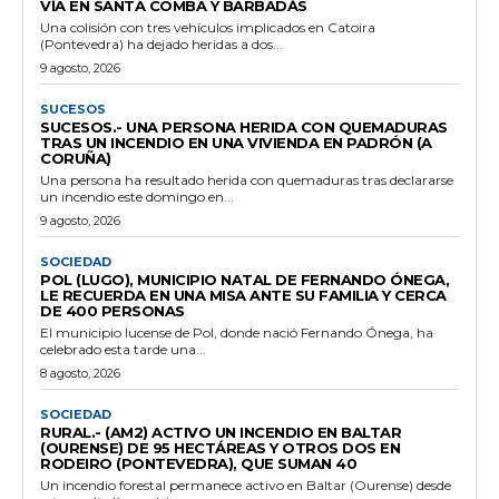
VÍA EN SANTA COMBA Y BARBADÁS
Una colisión con tres vehículos implicados en Catoira
(Pontevedra) ha dejado heridas a dos...
9 agosto, 2026
SUCESOS
SUCESOS.- UNA PERSONA HERIDA CON QUEMADURAS
TRAS UN INCENDIO EN UNA VIVIENDA EN PADRÓN (A
CORUÑA)
Una persona ha resultado herida con quemaduras tras declararse
un incendio este domingo en...
9 agosto, 2026
SOCIEDAD
POL (LUGO), MUNICIPIO NATAL DE FERNANDO ÓNEGA,
LE RECUERDA EN UNA MISA ANTE SU FAMILIA Y CERCA
DE 400 PERSONAS
El municipio lucense de Pol, donde nació Fernando Ónega, ha
celebrado esta tarde una...
8 agosto, 2026
SOCIEDAD
RURAL.- (AM2) ACTIVO UN INCENDIO EN BALTAR
(OURENSE) DE 95 HECTÁREAS Y OTROS DOS EN
RODEIRO (PONTEVEDRA), QUE SUMAN 40
Un incendio forestal permanece activo en Baltar (Ourense) desde