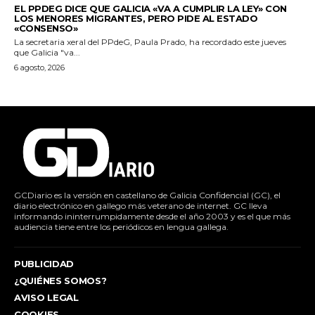
EL PPDEG DICE QUE GALICIA «VA A CUMPLIR LA LEY» CON
LOS MENORES MIGRANTES, PERO PIDE AL ESTADO
«CONSENSO»
La secretaria xeral del PPdeG, Paula Prado, ha recordado este jueves
que Galicia "va...
6 agosto, 2026
GCDiario es la versión en castellano de Galicia Confidencial (GC), el
diario electrónico en gallego más veterano de internet. GC lleva
informando ininterrumpidamente desde el año 2003 y es el que más
audiencia tiene entre los periódicos en lengua gallega.
PUBLICIDAD
¿QUIÉNES SOMOS?
AVISO LEGAL
COOKIES