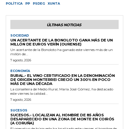
POLÍTICA
PP
PSDEG
XUNTA
ÚLTIMAS NOTICIAS
SOCIEDAD
UN ACERTANTE DE LA BONOLOTO GANA MÁS DE UN
MILLÓN DE EUROS VERÍN (OURENSE)
Un acertante de la Bonoloto ha ganado este viernes más de un
millón de...
7 agosto, 2026
ECONOMÍA
RURAL.- EL VINO CERTIFICADO EN LA DENOMINACIÓN
DE ORIGEN MONTERREI CRECIÓ UN 300% EN POCO
MÁS DE UNA DÉCADA
La conselleira de Medio Rural, María José Gómez, ha destacado
este viernes la calidad...
7 agosto, 2026
SUCESOS
SUCESOS.- LOCALIZAN AL HOMBRE DE 85 AÑOS
DESAPARECIDO EN UNA ZONA DE MONTE EN COIRÓS
(A CORUÑA)
El operativo de búsqueda ha localizado este viernes al hombre de