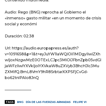
Contenido multimedia:
Audio: Rego (BNG) reprocha al Gobierno el
«inmenso» gasto militar «en un momento de crisis
social y económi
Duración: 02:38
Url: https://audio.europapress.es/auth?
v=1091658&p=1&t=eyJuYW1laWQiOiI1MDgyIiwiZXh
wIjoxNzgwMzE0OTExLCJpc3MiOiJFbnZpb05vdGl
jaWFzIiwiYXVkIjoiYXVkaW8uZXVyb3BhcHJlc3Mu
ZXMifQ.BmL8VmY9hR8SrbtarXXPSFjCvGd-
bo62tnlPAlo8JnQ
———————
TAGS
BNG
DÍA DE LAS FUERZAS ARMADAS
FELIPE VI