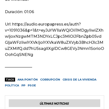
Duración: 01:06
Url: https://audio.europapress.es/auth?
v=1091036&p=1&t=eyJuYW1laWQiOiI1MDgyIiwiZXh
wIjoxNzgwMTM3NDYxLCJpc3MiOiJFbnZpb05vd
GljaWFzIiwiYXVkIjoiYXVkaW8uZXVyb3BhcHJlc3M
uZXMifQ.dd7hU5sagIlXgIDCw8GEVyJNmn1SorioO
OohGqSNENg
———————
TAGS
ANA PONTÓN
CORRUPCIÓN
CRISIS DE LA VIVIENDA
POLÍTICA
PP
PSOE
ÚLTIMAS NOTICIAS