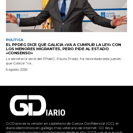
POLÍTICA
EL PPDEG DICE QUE GALICIA «VA A CUMPLIR LA LEY» CON
LOS MENORES MIGRANTES, PERO PIDE AL ESTADO
«CONSENSO»
La secretaria xeral del PPdeG, Paula Prado, ha recordado este jueves
que Galicia "va...
6 agosto, 2026
GCDiario es la versión en castellano de Galicia Confidencial (GC), el
diario electrónico en gallego más veterano de internet. GC lleva
informando ininterrumpidamente desde el año 2003 y es el que más