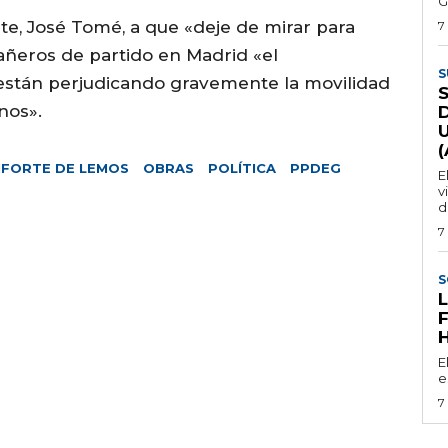
G
rte, José Tomé, a que «deje de mirar para
7
pañeros de partido en Madrid «el
S
están perjudicando gravemente la movilidad
nos».
FORTE DE LEMOS
OBRAS
POLÍTICA
PPDEG
E
v
d
7
S
E
e
7