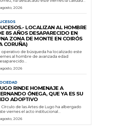
ómez, ha destacado este viernes la calidad...
 agosto, 2026
UCESOS
SUCESOS.- LOCALIZAN AL HOMBRE
DE 85 AÑOS DESAPARECIDO EN
UNA ZONA DE MONTE EN COIRÓS
(A CORUÑA)
l operativo de búsqueda ha localizado este
iernes al hombre de avanzada edad
esaparecido...
 agosto, 2026
OCIEDAD
LUGO RINDE HOMENAJE A
FERNANDO ÓNEGA, QUE YA ES SU
HIJO ADOPTIVO
l Círculo de las Artes de Lugo ha albergado
ste viernes el acto institucional...
 agosto, 2026