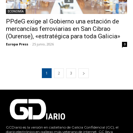
ECONOMÍA
PPdeG exige al Gobierno una estación de
mercancías ferroviarias en San Cibrao
(Ourense), «estratégica para toda Galicia»
Europa Press
-
25 junio, 2026
0
1
2
3
GCDiario es la versión en castellano de Galicia Confidencial (GC), el
diario electrónico en gallego más veterano de internet. GC lleva