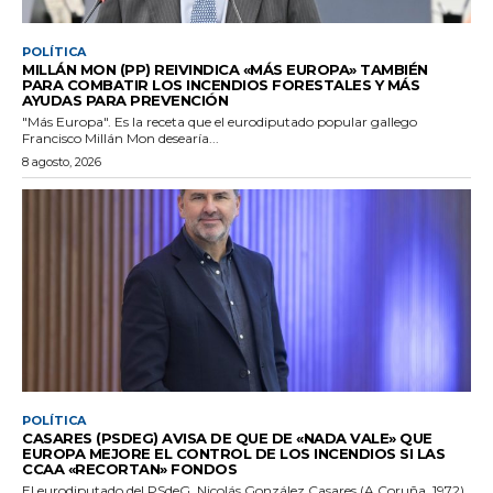
POLÍTICA
MILLÁN MON (PP) REIVINDICA «MÁS EUROPA» TAMBIÉN
PARA COMBATIR LOS INCENDIOS FORESTALES Y MÁS
AYUDAS PARA PREVENCIÓN
"Más Europa". Es la receta que el eurodiputado popular gallego
Francisco Millán Mon desearía...
8 agosto, 2026
POLÍTICA
CASARES (PSDEG) AVISA DE QUE DE «NADA VALE» QUE
EUROPA MEJORE EL CONTROL DE LOS INCENDIOS SI LAS
CCAA «RECORTAN» FONDOS
El eurodiputado del PSdeG, Nicolás González Casares (A Coruña, 1972),