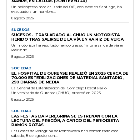
XIABRE, EN CALDAS (PONTEVEDRA)
Un helicóptero medicalizado del 061, con base en Santiago, ha
evacuado a un hombre...
8 agosto, 2026
SUCESOS
SUCESOS.- TRASLADADO AL CHUO UN MOTORISTA
HERIDO TRAS SALIRSE DE LA VÍA EN RAIRIZ DE VEIGA
Un motorista ha resultado herido tras sufrir una salida de vía en
Rairiz de...
8 agosto, 2026
SOCIEDAD
EL HOSPITAL DE OURENSE REALIZÓ EN 2025 CERCA DE
70.000 ESTERILIZACIONES DE MATERIAL SANITARIO,
250 DIARIAS DE MEDIA
La Central de Esterilización del Complejo Hospitalario
Universitario de Ourense (CHUO) procesó en 2025...
8 agosto, 2026
SOCIEDAD
LAS FESTAS DA PEREGRINA SE ESTRENAN CON LA
LECTURA DEL PREGÓN, A CARGO DEL PERIODISTA
RAMÓN ROZAS
Las Festas da Peregrina de Pontevedra han comenzado este
sábado, 8 de agosto, con...