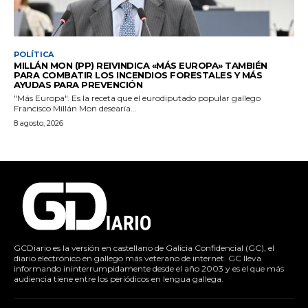
POLÍTICA
MILLÁN MON (PP) REIVINDICA «MÁS EUROPA» TAMBIÉN
PARA COMBATIR LOS INCENDIOS FORESTALES Y MÁS
AYUDAS PARA PREVENCIÓN
"Más Europa". Es la receta que el eurodiputado popular gallego
Francisco Millán Mon desearía...
8 agosto, 2026
GCDiario es la versión en castellano de Galicia Confidencial (GC), el
diario electrónico en gallego más veterano de internet. GC lleva
informando ininterrumpidamente desde el año 2003 y es el que más
audiencia tiene entre los periódicos en lengua gallega.