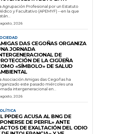
a Agrupación Profesional por un Estatuto
édico y Facultativo (APEMYF) --en la que
stán...
 agosto, 2026
OCIEDAD
AMIGAS DAS CEGOÑAS ORGANIZA
UNA JORNADA
INTERGENERACIONAL DE
PROTECCIÓN DE LA CIGÜEÑA
COMO «SÍMBOLO» DE SALUD
AMBIENTAL
a Asociación Amigas das Cegoñas ha
rganizado este pasado miércoles una
ornada intergeneracional en...
 agosto, 2026
OLÍTICA
EL PPDEG ACUSA AL BNG DE
«PONERSE DE PERFIL» ANTE
«ACTOS DE EXALTACIÓN DEL ODIO
 DE INTOLERANCIA» Y VE