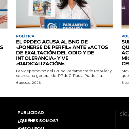
POLÍTICA
POL
EL PPDEG ACUSA AL BNG DE
SU
ES
«PONERSE DE PERFIL» ANTE «ACTOS
QU
DE EXALTACIÓN DEL ODIO Y DE
AC
INTOLERANCIA» Y VE
MI
«RADICALIZACIÓN»
CE
La viceportavoz del Grupo Parlamentario Popular y
Mov
secretaria general del PPdeG, Paula Prado, ha...
que 
6 agosto, 2026
6 ag
PUBLICIDAD
SÍG
¿QUIÉNES SOMOS?
AVISO LEGAL