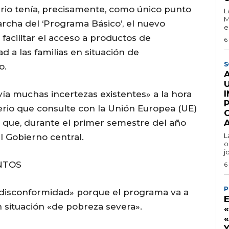
nario tenía, precisamente, como único punto
L
M
archa del ‘Programa Básico’, el nuevo
e
facilitar el acceso a productos de
6
 a las familias en situación de
S
o.
vía muchas incertezas existentes» a la hora
terio que consulte con la Unión Europea (UE)
a que, durante el primer semestre del año
L
el Gobierno central.
o
j
NTOS
6
P
«disconformidad» porque el programa va a
 situación «de pobreza severa».
Y