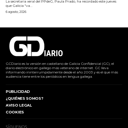
La secretaria xeral del PPdeG, Paula Prado, ha recordado este jueves
que Galicia "va...
6 agosto, 2026
GCDiario es la versión en castellano de Galicia Confidencial (GC), el
diario electrónico en gallego más veterano de internet. GC lleva
informando ininterrumpidamente desde el año 2003 y es el que más
audiencia tiene entre los periódicos en lengua gallega.
PUBLICIDAD
¿QUIÉNES SOMOS?
AVISO LEGAL
COOKIES
SÍGUENOS