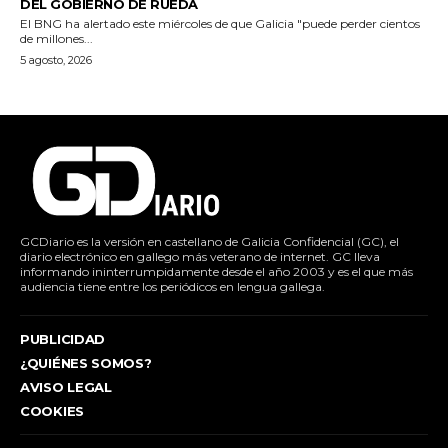
DEL GOBIERNO DE RUEDA
El BNG ha alertado este miércoles de que Galicia "puede perder cientos
de millones...
5 agosto, 2026
GCDiario es la versión en castellano de Galicia Confidencial (GC), el
diario electrónico en gallego más veterano de internet. GC lleva
informando ininterrumpidamente desde el año 2003 y es el que más
audiencia tiene entre los periódicos en lengua gallega.
PUBLICIDAD
¿QUIÉNES SOMOS?
AVISO LEGAL
COOKIES