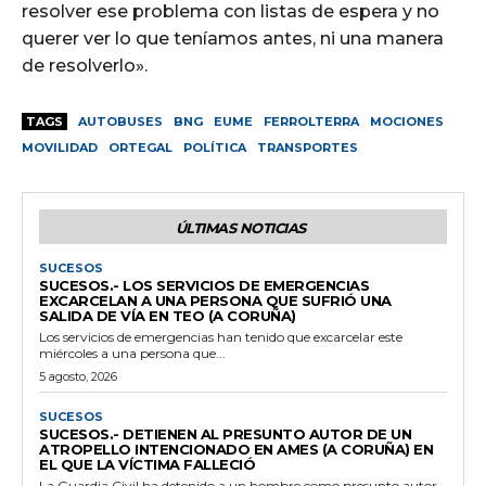
resolver ese problema con listas de espera y no
querer ver lo que teníamos antes, ni una manera
de resolverlo».
TAGS
AUTOBUSES
BNG
EUME
FERROLTERRA
MOCIONES
MOVILIDAD
ORTEGAL
POLÍTICA
TRANSPORTES
ÚLTIMAS NOTICIAS
SUCESOS
SUCESOS.- LOS SERVICIOS DE EMERGENCIAS
EXCARCELAN A UNA PERSONA QUE SUFRIÓ UNA
SALIDA DE VÍA EN TEO (A CORUÑA)
Los servicios de emergencias han tenido que excarcelar este
miércoles a una persona que...
5 agosto, 2026
SUCESOS
SUCESOS.- DETIENEN AL PRESUNTO AUTOR DE UN
ATROPELLO INTENCIONADO EN AMES (A CORUÑA) EN
EL QUE LA VÍCTIMA FALLECIÓ
La Guardia Civil ha detenido a un hombre como presunto autor