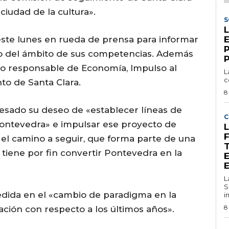
ciudad de la cultura».
S
te lunes en rueda de prensa para informar
ro del ámbito de sus competencias. Además
ado responsable de Economía, Impulso al
L
c
to de Santa Clara.
8
esado su deseo de «establecer líneas de
C
ontevedra» e impulsar ese proyecto de
L
o el camino a seguir, que forma parte de una
 tiene por fin convertir Pontevedra en la
L
S
ida en el «cambio de paradigma en la
i
8
ación con respecto a los últimos años».