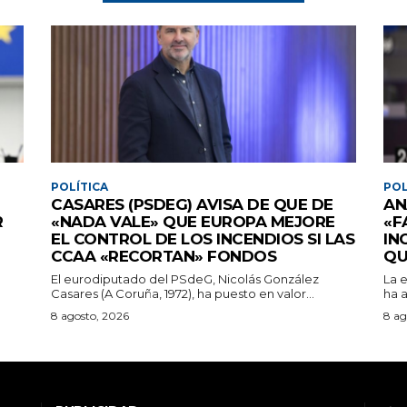
POLÍTICA
POL
CASARES (PSDEG) AVISA DE QUE DE
AN
R
«NADA VALE» QUE EUROPA MEJORE
«F
EL CONTROL DE LOS INCENDIOS SI LAS
IN
CCAA «RECORTAN» FONDOS
QU
El eurodiputado del PSdeG, Nicolás González
La e
Casares (A Coruña, 1972), ha puesto en valor...
ha a
8 agosto, 2026
8 ag