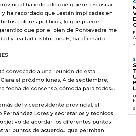
C
 provincial ha indicado que quieren «buscar
M
s» y ha recordado que «están implicadas en
tintos colores políticos, lo que puede
 garantizo que por el bien de Pontevedra me
E
A
d y lealtad institucional», ha afirmado.
8
NES
S
tá convocado a una reunión de esta
Clara el próximo lunes, 4 de septiembre,
na fecha de consenso, cómoda para todos».
U
b
más del vicepresidente provincial, el
8
 Fernández Lores y secretarios y técnicos
objetivo de abordar los diferentes puntos
ontrar puntos de acuerdo» que permitan