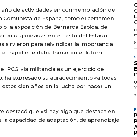
 año de actividades en conmemoración de
do Comunista de España, como el certamen
o o la exposición de Bernarda Espida, de
L
eron organizadas en el resto del Estado
m
9
s sirvieron para reivindicar la importancia
y el papel que debe tomar en el futuro.
S
E
el PCG, «la militancia es un ejercicio de
lo, ha expresado su agradecimiento «a todas
U
n estos cien años en la lucha por hacer un
V
9
P
nte destacó que «si hay algo que destaca en
es la capacidad de adaptación, de aprendizaje