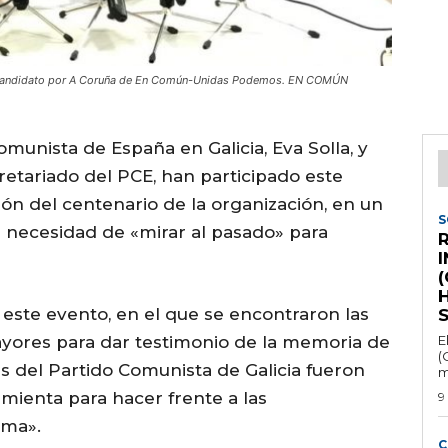
y candidato por A Coruña de En Común-Unidas Podemos. EN COMÚN
omunista de España en Galicia, Eva Solla, y
retariado del PCE, han participado este
n del centenario de la organización, en un
S
la necesidad de «mirar al pasado» para
R
(
H
ó este evento, en el que se encontraron las
yores para dar testimonio de la memoria de
E
(
es del Partido Comunista de Galicia fueron
m
mienta para hacer frente a las
9
ema».
C