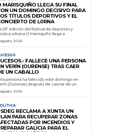
O MARISQUIÑO LLEGA SU FINAL
CON UN DOMINGO DECISIVO PARA
LOS TÍTULOS DEPORTIVOS Y EL
CONCIERTO DE L0RNA
a 26ª edición del festival de deportes y
úsica urbana O Marisquiño llega a...
 agosto, 2026
UCESOS
SUCESOS.- FALLECE UNA PERSONA
N VERÍN (OURENSE) TRAS CAER
DE UN CABALLO
na persona ha fallecido este domingo en
erín (Ourense) después de caerse de un...
 agosto, 2026
OLÍTICA
PSDEG RECLAMA A XUNTA UN
PLAN PARA RECUPERAR ZONAS
AFECTADAS POR INCENDIOS Y
PREPARAR GALICIA PARA EL