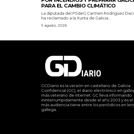
POR INCENDIOS Y PREPARAR GALIC
PARA EL CAMBIO CLIMÁTICO
La diputada del PSdeG Carmen Rodríguez Dac
ha reclamado a la Xunta de Galicia...
9 agosto, 2026
GCDiario es la versión en castellano de Galicia
Confidencial (GC), el diario electrónico en gall
más veterano de internet. GC lleva informando
ininterrumpidamente desde el año 2003 y es el
más audiencia tiene entre los periódicos en le
gallega.