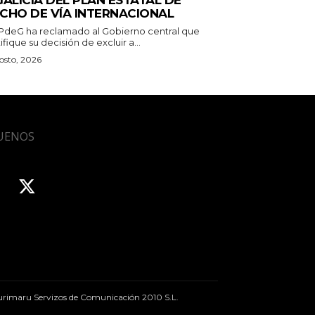
GALICIA DEL PLAN ESTATAL DE
CHO DE VÍA INTERNACIONAL
PPdeG ha reclamado al Gobierno central que
ifique su decisión de excluir a...
osto, 2026
UENOS
rimaru Servizos de Comunicación 2010 S.L.