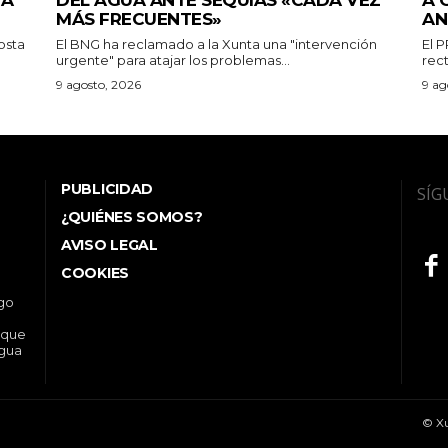
IA
DEL AGUA ANTE SEQUÍAS «CADA VEZ
A 
MÁS FRECUENTES»
AN
osta
El BNG ha reclamado a la Xunta una "intervención
El 
urgente" para atajar los problemas...
rect
9 agosto, 2026
9 ag
PUBLICIDAD
SÍG
¿QUIÉNES SOMOS?
AVISO LEGAL
COOKIES
ego
 que
ngua
© Xu