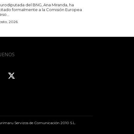
eurodiputada del BNG, Ana Miranda, ha
icitado formalmente a la Comisión Europea
so...
osto, 2026
UENOS
rimaru Servizos de Comunicación 2010 S.L.