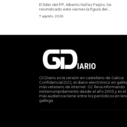
El líder del PP, Alberto Núñez Feijóo, ha
reivindicado este viernes la figura del...
7 agosto, 2026
GCDiario es la versión en castellano de Galicia
Confidencial (GC), el diario electrónico en gall
más veterano de internet. GC lleva informando
ininterrumpidamente desde el año 2003 y es el
más audiencia tiene entre los periódicos en le
gallega.