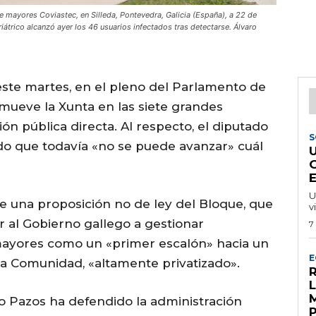
de mayores Coviastec, en Silleda, Pontevedra, Galicia (España), a 22 de
iátrico alcanzó ayer los 46 usuarios infectados tras detectarse. Álvaro
ste martes, en el pleno del Parlamento de
omueve la Xunta en las siete grandes
n pública directa. Al respecto, el diputado
S
o que todavía «no se puede avanzar» cuál
U
de una proposición no de ley del Bloque, que
v
ar al Gobierno gallego a gestionar
7
mayores como un «primer escalón» hacia un
E
la Comunidad, «altamente privatizado».
R
to Pazos ha defendido la administración