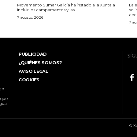
Movemento Sumar Galicia ha instado a la Xunta a
La 
incluir los campamentos y las...
sol
acce
7 agosto, 2026
7 ag
PUBLICIDAD
SÍG
¿QUIÉNES SOMOS?
AVISO LEGAL
COOKIES
ego
 que
ngua
© Xu