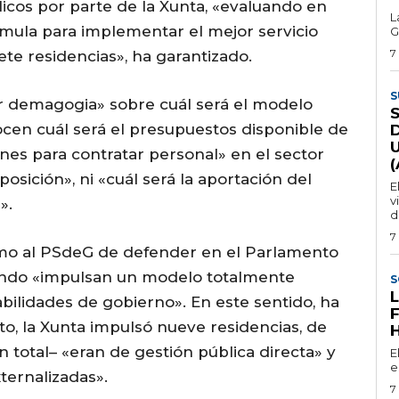
icos por parte de la Xunta, «evaluando en
L
mula para implementar el mejor servicio
G
7
iete residencias», ha garantizado.
S
r demagogia» sobre cuál será el modelo
cen cuál será el presupuestos disponible de
ones para contratar personal» en el sector
posición», ni «cuál será la aportación del
E
v
».
d
7
omo al PSdeG de defender en el Parlamento
ando «impulsan un modelo totalmente
S
abilidades de gobierno». En este sentido, ha
to, la Xunta impulsó nueve residencias, de
n total– «eran de gestión pública directa» y
E
e
ternalizadas».
7