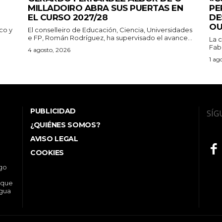
MILLADOIRO ABRA SUS PUERTAS EN
PE
EL CURSO 2027/28
DE
OU
co y
El conselleiro de Educación, Ciencia, Universidades
e FP, Román Rodríguez, ha supervisado el avance...
La c
Fabi
4 agosto, 2026
1 ag
PUBLICIDAD
SÍG
¿QUIÉNES SOMOS?
AVISO LEGAL
COOKIES
ego
 que
ngua