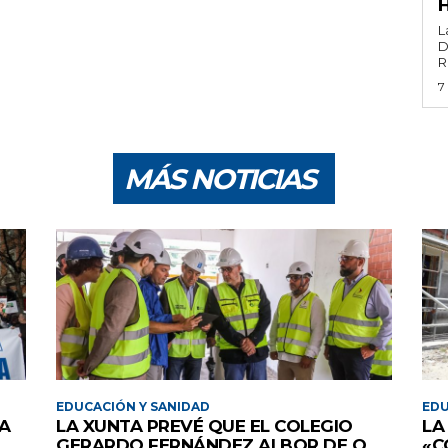
L
D
R
7
MÁS NOTICIAS
EDUCACIÓN Y SANIDAD
EDU
NA
LA XUNTA PREVÉ QUE EL COLEGIO
LA
GERARDO FERNÁNDEZ ALBOR DE O
«C