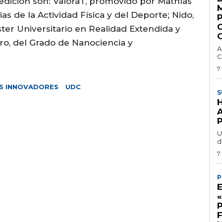
edición son: ValoraT, promovido por Mathías
s de la Actividad Física y del Deporte; Nido,
ster Universitario en Realidad Extendida y
G
ro, del Grado de Nanociencia y
A
C
7
S INNOVADORES
UDC
S
U
d
7
P