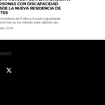
RSONAS CON DISCAPACIDAD
SDE LA NUEVA RESIDENCIA DE
TES
onselleira de Política Social e Igualdade,
ola García, ha visitado este sábado las...
osto, 2026
UENOS