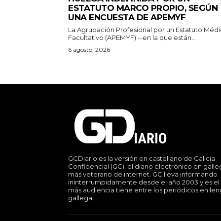
ESTATUTO MARCO PROPIO, SEGÚN
UNA ENCUESTA DE APEMYF
La Agrupación Profesional por un Estatuto Médi
Facultativo (APEMYF) --en la que están...
6 agosto, 2026
GCDiario es la versión en castellano de Galicia
Confidencial (GC), el diario electrónico en gall
más veterano de internet. GC lleva informando
ininterrumpidamente desde el año 2003 y es el
más audiencia tiene entre los periódicos en le
gallega.