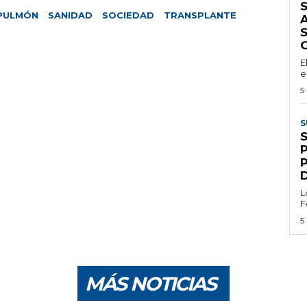
S
PULMÓN
SANIDAD
SOCIEDAD
TRANSPLANTE
A
E
e
5
S
L
F
5
MÁS NOTICIAS