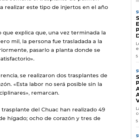
ealizar este tipo de injertos en el año
S
S
io que explica que, una vez terminada la
D
ro mil, la persona fue trasladada a la
L
e
riormente, pasarlo a planta donde se
5
tisfactorio».
S
encia, se realizaron dos trasplantes de
S
zón. «Esta labor no será posible sin la
ciplinares», remarcan.
A
L
e trasplante del Chuac han realizado 49
c
 de hígado; ocho de corazón y tres de
5
S