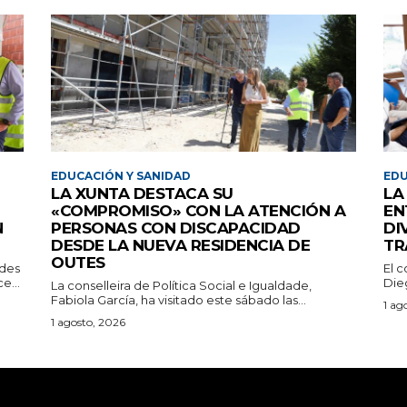
EDUCACIÓN Y SANIDAD
EDU
LA XUNTA DESTACA SU
LA
«COMPROMISO» CON LA ATENCIÓN A
EN
N
PERSONAS CON DISCAPACIDAD
DI
DESDE LA NUEVA RESIDENCIA DE
TR
OUTES
ades
El c
e...
Dieg
La conselleira de Política Social e Igualdade,
Fabiola García, ha visitado este sábado las...
1 ag
1 agosto, 2026