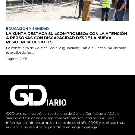
EDUCACIÓN Y SANIDAD
LA XUNTA DESTACA SU «COMPROMISO» CON LA ATENCIÓN
A PERSONAS CON DISCAPACIDAD DESDE LA NUEVA
RESIDENCIA DE OUTES
La conselleira de Política Social e Igualdade, Fabiola García, ha visitado
este sábado las...
1 agosto, 2026
GCDiario es la versión en castellano de Galicia Confidencial (GC), el
diario electrónico en gallego más veterano de internet. GC lleva
informando ininterrumpidamente desde el año 2003 y es el que más
audiencia tiene entre los periódicos en lengua gallega.