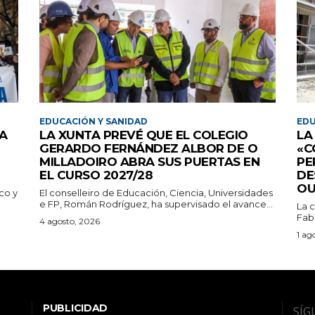
EDUCACIÓN Y SANIDAD
EDU
NA
LA XUNTA PREVÉ QUE EL COLEGIO
LA
GERARDO FERNÁNDEZ ALBOR DE O
«C
MILLADOIRO ABRA SUS PUERTAS EN
PE
EL CURSO 2027/28
DE
OU
co y
El conselleiro de Educación, Ciencia, Universidades
e FP, Román Rodríguez, ha supervisado el avance...
La c
Fabi
4 agosto, 2026
1 ag
PUBLICIDAD
SÍG