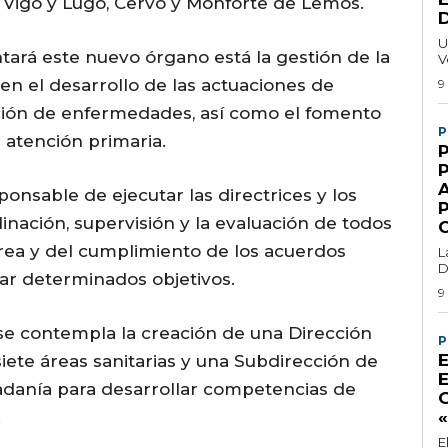
 Vigo y Lugo, Cervo y Monforte de Lemos.
U
ntará este nuevo órgano está la gestión de la
V
n el desarrollo de las actuaciones de
9
ción de enfermedades, así como el fomento
P
 atención primaria.
onsable de ejecutar las directrices y los
inación, supervisión y la evaluación de todos
área y del cumplimiento de los acuerdos
L
D
ar determinados objetivos.
9
se contempla la creación de una Dirección
P
iete áreas sanitarias y una Subdirección de
adanía para desarrollar competencias de
.
E