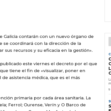
de Galicia contarán con un nuevo órgano de
e se coordinará con la dirección de la
r sus recursos y su eficacia en la gestión».
C
a publicado este viernes el decreto por el que
ue tiene el fin de «visualizar, poner en
l de asistencia médica, que es el más
L
m
9
ención primaria por cada área sanitaria. La
S
a; Ferrol; Ourense, Verín y O Barco de
E