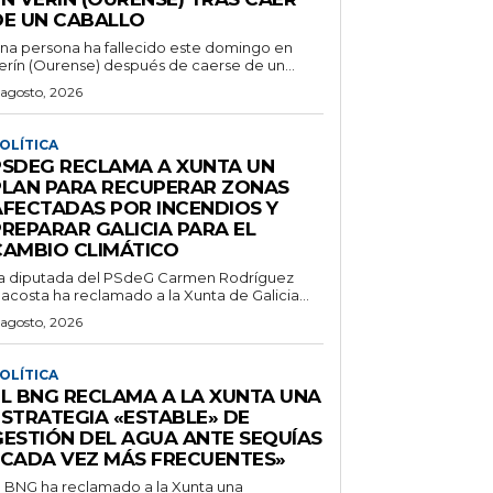
DE UN CABALLO
na persona ha fallecido este domingo en
erín (Ourense) después de caerse de un...
 agosto, 2026
OLÍTICA
PSDEG RECLAMA A XUNTA UN
PLAN PARA RECUPERAR ZONAS
AFECTADAS POR INCENDIOS Y
PREPARAR GALICIA PARA EL
CAMBIO CLIMÁTICO
a diputada del PSdeG Carmen Rodríguez
acosta ha reclamado a la Xunta de Galicia...
 agosto, 2026
OLÍTICA
EL BNG RECLAMA A LA XUNTA UNA
ESTRATEGIA «ESTABLE» DE
GESTIÓN DEL AGUA ANTE SEQUÍAS
«CADA VEZ MÁS FRECUENTES»
l BNG ha reclamado a la Xunta una