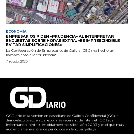
ECONOMÍA
EMPRESARIOS PIDEN «PRUDENCIA» AL INTERPRETAR
ENCUESTAS SOBRE HORAS EXTRA: «ES IMPRESCINDIBLE
EVITAR SIMPLIFICACIONES»
La Confederación de Empresarios de Galicia (CEG) ha hecho un
llamamiento a la "prudencia"...
7 agosto, 2026
GCDiario es la versión en castellano de Galicia Confidencial (GC), el
diario electrónico en gallego más veterano de internet. GC lleva
informando ininterrumpidamente desde el año 2003 y es el que más
audiencia tiene entre los periódicos en lengua gallega.