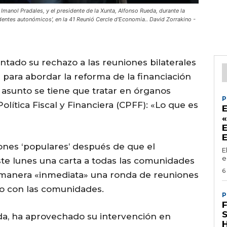
, Imanol Pradales, y el presidente de la Xunta, Alfonso Rueda, durante la
sidentes autonómicos', en la 41 Reunió Cercle d'Economia.. David Zorrakino -
tado su rechazo a las reuniones bilaterales
 para abordar la reforma de la financiación
 asunto se tiene que tratar en órganos
P
olítica Fiscal y Financiera (CPFF): «Lo que es
«
ones ‘populares’ después de que el
E
e
ste lunes una carta a todas las comunidades
6
 manera «inmediata» una ronda de reuniones
to con las comunidades.
P
F
S
da, ha aprovechado su intervención en