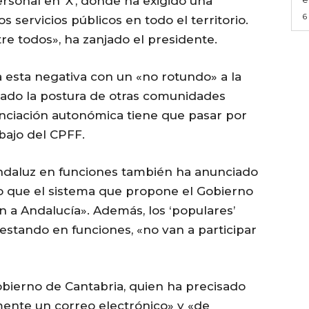
sonal en ‘X’, donde ha exigido una
6
s servicios públicos en todo el territorio.
re todos», ha zanjado el presidente.
 esta negativa con un «no rotundo» a la
erado la postura de otras comunidades
anciación autonómica tiene que pasar por
bajo del CPFF.
andaluz en funciones también ha anunciado
do que el sistema que propone el Gobierno
n a Andalucía». Además, los ‘populares’
stando en funciones, «no van a participar
obierno de Cantabria, quien ha precisado
mente un correo electrónico» y «de