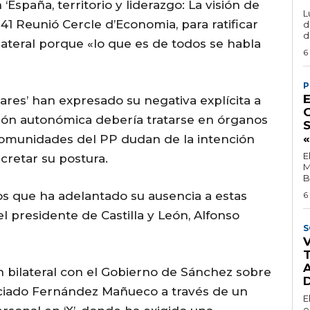
‘España, territorio y liderazgo: La visión de
L
41 Reunió Cercle d’Economia, para ratificar
d
d
ilateral porque «lo que es de todos se habla
6
P
res’ han expresado su negativa explícita a
ación autonómica debería tratarse en órganos
s comunidades del PP dudan de la intención
E
cretar su postura.
M
B
os que ha adelantado su ausencia a estas
6
el presidente de Castilla y León, Alfonso
S
ón bilateral con el Gobierno de Sánchez sobre
nciado Fernández Mañueco a través de un
E
e