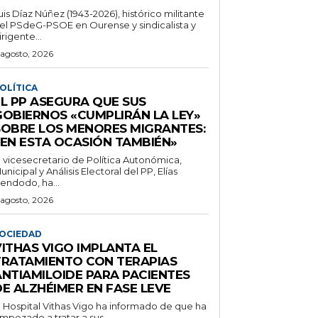
uis Díaz Núñez (1943-2026), histórico militante
el PSdeG-PSOE en Ourense y sindicalista y
irigente...
 agosto, 2026
OLÍTICA
EL PP ASEGURA QUE SUS
GOBIERNOS «CUMPLIRÁN LA LEY»
SOBRE LOS MENORES MIGRANTES:
«EN ESTA OCASIÓN TAMBIÉN»
l vicesecretario de Política Autonómica,
unicipal y Análisis Electoral del PP, Elías
endodo, ha...
 agosto, 2026
OCIEDAD
VITHAS VIGO IMPLANTA EL
TRATAMIENTO CON TERAPIAS
ANTIAMILOIDE PARA PACIENTES
DE ALZHÉIMER EN FASE LEVE
l Hospital Vithas Vigo ha informado de que ha
mpezado a tratar a sus...