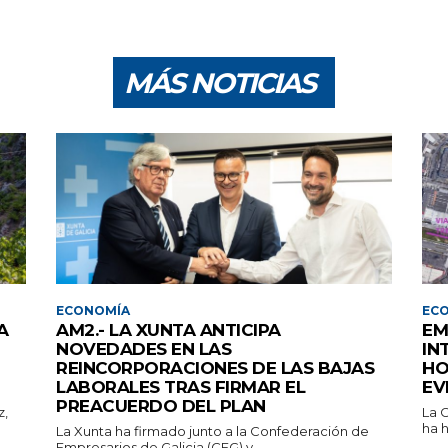
MÁS NOTICIAS
ECONOMÍA
EC
A
AM2.- LA XUNTA ANTICIPA
EM
NOVEDADES EN LAS
IN
REINCORPORACIONES DE LAS BAJAS
HO
LABORALES TRAS FIRMAR EL
EV
PREACUERDO DEL PLAN
z,
La 
ha h
La Xunta ha firmado junto a la Confederación de
Empresarios de Galicia (CEG) y...