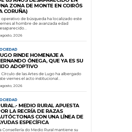
UNA ZONA DE MONTE EN COIRÓS
(A CORUÑA)
l operativo de búsqueda ha localizado este
iernes al hombre de avanzada edad
esaparecido...
 agosto, 2026
OCIEDAD
LUGO RINDE HOMENAJE A
FERNANDO ÓNEGA, QUE YA ES SU
HIJO ADOPTIVO
l Círculo de las Artes de Lugo ha albergado
ste viernes el acto institucional...
 agosto, 2026
OCIEDAD
RURAL.- MEDIO RURAL APUESTA
POR LA RECRÍA DE RAZAS
AUTÓCTONAS CON UNA LÍNEA DE
AYUDAS ESPECÍFICA
a Consellería do Medio Rural mantiene su