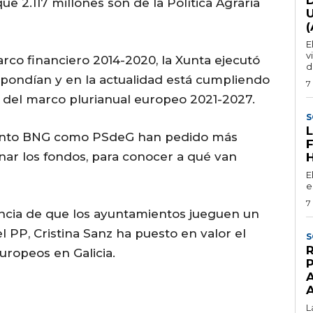
e 2.117 millones son de la Política Agraria
E
v
rco financiero 2014-2020, la Xunta ejecutó
d
spondían y en la actualidad está cumpliendo
7
s del marco plurianual europeo 2021-2027.
S
, tanto BNG como PSdeG han pedido más
onar los fondos, para conocer a qué van
E
e
7
ncia de que los ayuntamientos jueguen un
l PP, Cristina Sanz ha puesto en valor el
S
uropeos en Galicia.
L