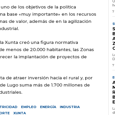
U
h
no de los objetivos de la política
7
una base «muy importante» en los recursos
enas de valor, además de en la agilización
S
dustrial.
la Xunta creó una figura normativa
 de menos de 20.000 habitantes, las Zonas
L
vorecer la implantación de proyectos de
D
7
 de atraer inversión hacia el rural y, por
E
A
a de Lugo suma más de 1.700 millones de
ustriales.
TRICIDAD
EMPLEO
ENERGÍA
INDUSTRIA
L
d
ORTE
XUNTA