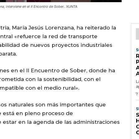
na, interviene en el II Encontro de Sober.. XUNTA
ria, María Jesús Lorenzana, ha reiterado la
tral «refuerce la red de transporte
viabilidad de nuevos proyectos industriales
S
arata.
nes en el II Encuentro de Sober, donde ha
metida con la sostenibilidad, con el
L
a
ompatible con el medio rural».
7
os naturales son más importantes que
S
e está en pleno proceso de
e estar en la agenda de las administraciones
C