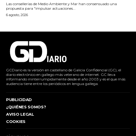
Las consellerías de Medio Ambiente y Mar han consensuado una
propuesta para "impulsar actuaciones...
6 agosto, 2026
GCDiario es la versión en castellano de Galicia Confidencial (GC), el
diario electrónico en gallego más veterano de internet. GC lleva
informando ininterrumpidamente desde el año 2003 y es el que más
audiencia tiene entre los periódicos en lengua gallega.
PUBLICIDAD
¿QUIÉNES SOMOS?
AVISO LEGAL
COOKIES