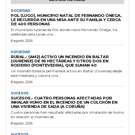
SOCIEDAD
POL (LUGO), MUNICIPIO NATAL DE FERNANDO ÓNEGA,
LE RECUERDA EN UNA MISA ANTE SU FAMILIA Y CERCA
DE 400 PERSONAS
El municipio lucense de Pol, donde nació Fernando Ónega, ha
celebrado esta tarde una...
8 agosto, 2026
SOCIEDAD
RURAL.- (AM2) ACTIVO UN INCENDIO EN BALTAR
(OURENSE) DE 95 HECTÁREAS Y OTROS DOS EN
RODEIRO (PONTEVEDRA), QUE SUMAN 40
Un incendio forestal permanece activo en Baltar (Ourense) desde
este mediodía y calcina una...
8 agosto, 2026
SUCESOS
SUCESOS.- CUATRO PERSONAS AFECTADAS POR
INHALAR HUMO EN EL INCENDIO DE UN COLCHÓN EN
UNA VIVIENDA DE SADA (A CORUÑA)
Cuatro personas han resultado afectadas por inhalación de humo
en relación al incendio de...
8 agosto, 2026
SUCESOS